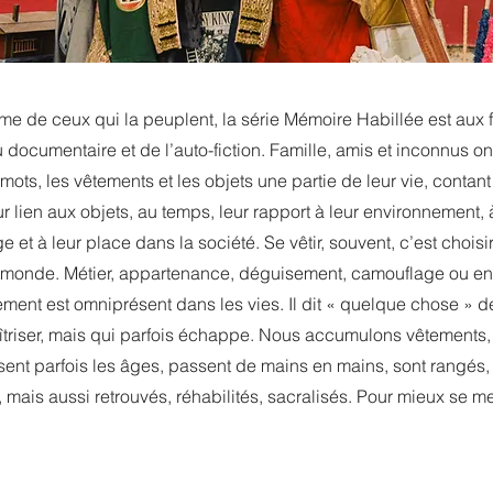
time de ceux qui la peuplent, la série Mémoire Habillée est aux f
documentaire et de l’auto-fiction. Famille, amis et inconnus o
 mots, les vêtements et les objets une partie de leur vie, contant
r lien aux objets, au temps, leur rapport à leur environnement, à 
e et à leur place dans la société. Se vêtir, souvent, c’est chois
 monde. Métier, appartenance, déguisement, camouflage ou en
tement est omniprésent dans les vies. Il dit « quelque chose »
aîtriser, mais qui parfois échappe. Nous accumulons vêtements,
ersent parfois les âges, passent de mains en mains, sont rangés,
 mais aussi retrouvés, réhabilités, sacralisés. Pour mieux se me