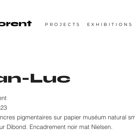
lorent
PROJECTS
EXHIBITIONS
an-Luc
ent
023
ncres pigmentaires sur papier muséum natural s
sur Dibond. Encadrement noir mat Nielsen.