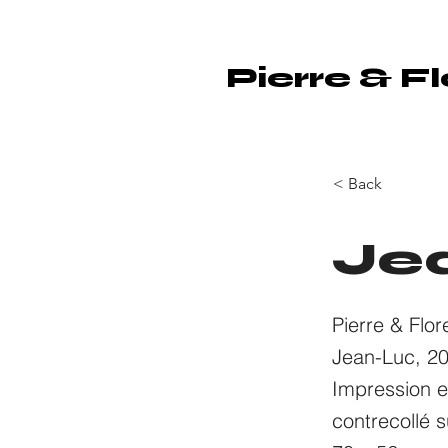
Pierre & F
< Back
Je
Pierre & Flor
Jean-Luc, 2
Impression e
contrecollé 