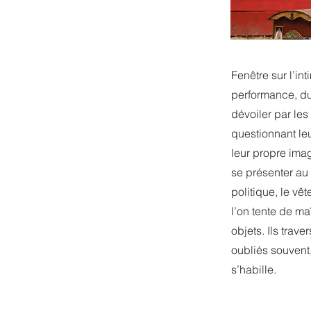
Fenêtre sur l’in
performance, du 
dévoiler par les
questionnant leu
leur propre imag
se présenter au
politique, le vê
l’on tente de m
objets. Ils trav
oubliés souvent,
s’habille.
____